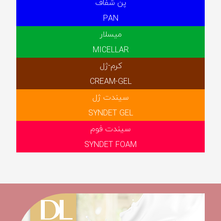
پن شفاف
PAN
میسلار
MICELLAR
کرم-ژل
CREAM-GEL
سیندت ژل
SYNDET GEL
سیندت فوم
SYNDET FOAM