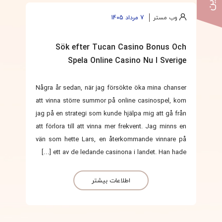
وب مستر
7 مرداد 1405
Sök efter Tucan Casino Bonus Och
Spela Online Casino Nu I Sverige
Några år sedan, när jag försökte öka mina chanser
att vinna större summor på online casinospel, kom
jag på en strategi som kunde hjälpa mig att gå från
att förlora till att vinna mer frekvent. Jag minns en
vän som hette Lars, en återkommande vinnare på
ett av de ledande casinona i landet. Han hade […]
اطلاعات بیشتر