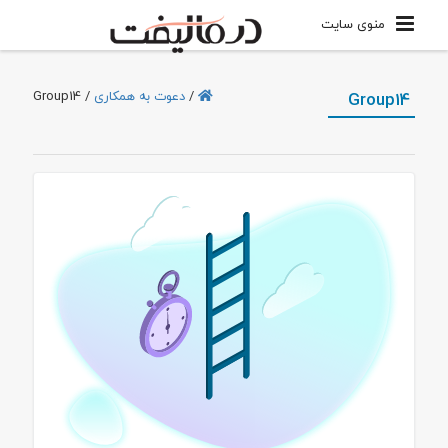
منوی سایت
Group14
/
دعوت به همکاری
/
Group14