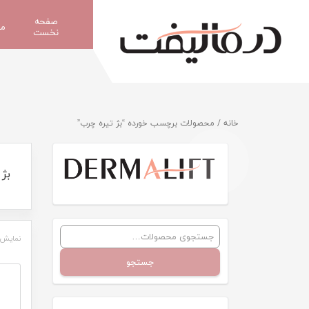
صفحه
مح
نخست
خانه
/ محصولات برچسب خورده “بژ تیره چرب”
بژ 
نمایش 
جستجو