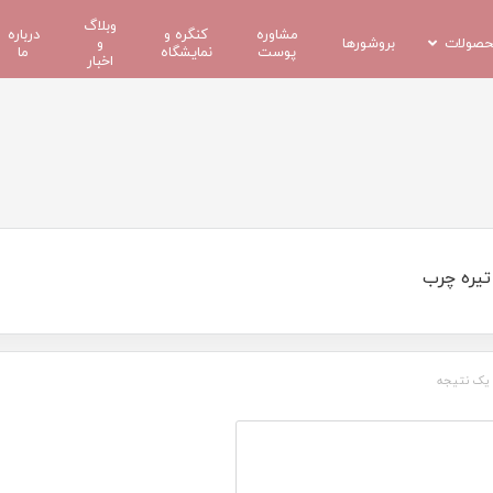
وبلاگ
مشاوره
کنگره و
درباره
صولات
بروشورها
و
پوست
نمایشگاه
ما
اخبار
تیره چرب
یک نتیجه