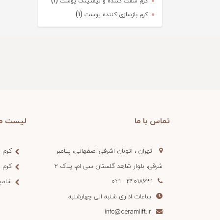
(1)
کرم سفت کننده و لیفتینگ پوست
(1)
کرم بازسازی کننده پوست
تماس با ما
لیست م
تهران ، اتوبان اشرفی اصفهانی، پیامبر
کرم 
شرقی، بلوار شاهد گلستان سی ام، پلاک 2
کرم 
44018631 - 021
شامپ
ساعات اداری شنبه الی چهارشنبه
info@deramlift.ir