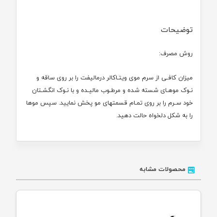
توضیحات
روش مصرف:
میزان کافـی از سرم موی ویتـاکالر درمالیفت را بر روی ساقه و
نـوک موهـای شسته شده و مرطـوب مالیـده و با نـوک انگشـتان
خود سـرم را بر روی تمـام قسمتهای مو پخش نمایید. سپس موها
را به شکل دلخواه حالت دهید.
محصولات مشابه