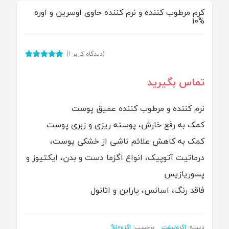
کرم مرطوب کننده و نرم کننده حاوی اوسرین و اوره
%10
(دیدگاه کاربر
1
)
1
امتیاز
5.00
از 5 امتیاز
تماس بگیرید
مشتری
نرم کننده و مرطوب کننده عمیق پوست
کمک به رفع خارش، پوسته ریزی و زبری پوست
کمک به کاهش علائم ناشی از خشکی پوست،
درماتیت آتوپیک، انواع اگزما دست و بدن، ایکتیوز و
پسوریازیس
فاقد رنگ، اسانس، پارابن و اتانول
دسته:
اگزولیفت
برچسب:
اگزو10%